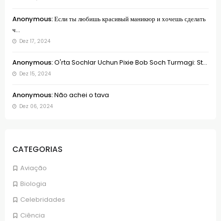
Anonymous:
Если ты любишь красивый маникюр и хочешь сделать
ч...
Dez 17, 2024
Anonymous:
O'rta Sochlar Uchun Pixie Bob Soch Turmagi: St...
Dez 15, 2024
Anonymous:
Não achei o tava
Dez 06, 2024
CATEGORIAS
Aviação
Biologia
Celebridades
Ciência