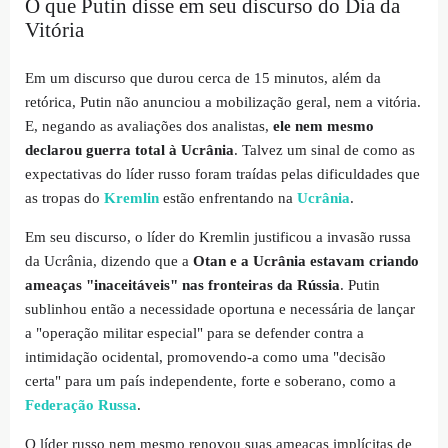
O que Putin disse em seu discurso do Dia da
Vitória
Em um discurso que durou cerca de 15 minutos, além da
retórica, Putin não anunciou a mobilização geral, nem a vitória.
E, negando as avaliações dos analistas,
ele nem mesmo
declarou guerra total à Ucrânia
. Talvez um sinal de como as
expectativas do líder russo foram traídas pelas dificuldades que
as tropas do
Kremlin
estão enfrentando na
Ucrânia
.
Em seu discurso, o líder do Kremlin justificou a invasão russa
da Ucrânia, dizendo que a
Otan e a Ucrânia estavam criando
ameaças "inaceitáveis" nas fronteiras da Rússia
. Putin
sublinhou então a necessidade oportuna e necessária de lançar
a "operação militar especial" para se defender contra a
intimidação ocidental, promovendo-a como uma "decisão
certa" para um país independente, forte e soberano, como a
Federação Russa
.
O líder russo nem mesmo renovou suas ameaças implícitas de