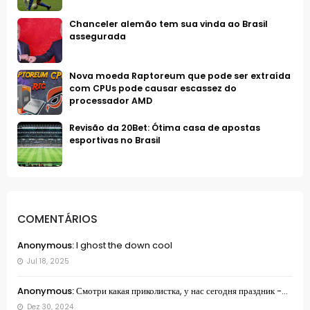
Chanceler alemão tem sua vinda ao Brasil
assegurada
Nova moeda Raptoreum que pode ser extraída
com CPUs pode causar escassez do
processador AMD
Revisão da 20Bet: Ótima casa de apostas
esportivas no Brasil
COMENTÁRIOS
Anonymous:
I ghost the down cool
Jul 18, 2025
Anonymous:
Смотри какая приколистка, у нас сегодня праздник -...
Dez 30, 2024