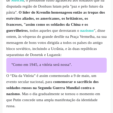
de
Moscou
, o presidente russo agradeceu aos soldados que na
disputada região de Donbass lutam pela "paz e pelo futuro da
pátria".
O líder do Kremlin homenageou então as tropas dos
exércitos aliados, os americanos, os britânicos, os
franceses,
"assim como os soldados da China e os
guerrilheiros
, todos aqueles que derrotaram o
nazismo
", disse
ontem, às vésperas do grande desfile na Praça Vermelha, na sua
mensagem de bons votos dirigida a todos os países do antigo
bloco soviético, incluindo a Ucrânia, e às duas repúblicas
separatistas de Donetsk e Lugansk:
"Como em 1945, a vitória será nossa".
O “Dia da Vitória” é assim comemorado a 9 de maio, um
evento secular nacional, para
comemorar o sacrifício dos
soldados russos na Segunda Guerra Mundial contra o
nazismo
. Mas o dia gradualmente se tornou o momento em
que Putin concede uma ampla manifestação da identidade
russa.