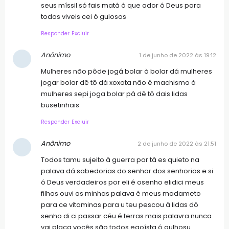
seus míssil só fais matá ó que ador ó Deus para
todos viveis cei ó gulosos
Responder
Excluir
Anônimo
1 de junho de 2022 às 19:12
Mulheres não pôde jogá bolar à bolar dá mulheres
jogar bolar dê tô dá xoxota não é machismo à
mulheres sepi joga bolar pá dê tô dais lidas
busetinhais
Responder
Excluir
Anônimo
2 de junho de 2022 às 21:51
Todos tamu sujeito à guerra por tá es quieto na
palava dá sabedorias do senhor dos senhorios e si
ó Deus verdadeiros por eli é osenho elidici meus
filhos ouvi as minhas palava é meus madameto
para ce vitaminas para u teu pescou à lidas dó
senho di ci passar céu é terras mais palavra nunca
vai placa vocês são todos egoísta ó gulhosu