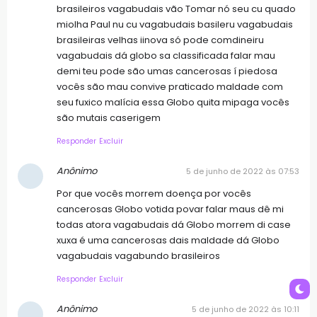
brasileiros vagabudais vão Tomar nó seu cu quado
miolha Paul nu cu vagabudais basileru vagabudais
brasileiras velhas iinova só pode comdineiru
vagabudais dá globo sa classificada falar mau
demi teu pode são umas cancerosas í piedosa
vocês são mau convive praticado maldade com
seu fuxico malícia essa Globo quita mipaga vocês
são mutais caserigem
Responder
Excluir
Anônimo
5 de junho de 2022 às 07:53
Por que vocês morrem doença por vocês
cancerosas Globo votida povar falar maus dê mi
todas atora vagabudais dá Globo morrem di case
xuxa é uma cancerosas dais maldade dá Globo
vagabudais vagabundo brasileiros
Responder
Excluir
Anônimo
5 de junho de 2022 às 10:11