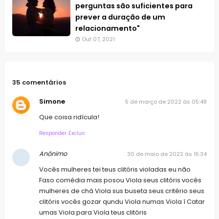
perguntas são suficientes para
prever a duração de um
relacionamento"
Out 07, 2021
35 comentários
Simone
5 de março de 2022 às 05:48
Que coisa ridícula!
Responder
Excluir
Anônimo
30 de maio de 2022 às 15:34
Vocês mulheres tei teus clitóris violadas eu não
Faso comédia mais posou Viola seus clitóris vocês
mulheres de chá Viola sus buseta seus critério seus
clitóris vocês gozar qundu Viola numas Viola í Catar
umas Viola para Viola teus clitóris