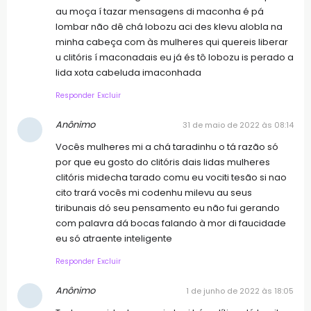
au moça í tazar mensagens di maconha é pá
lombar não dê chá lobozu aci des klevu alobla na
minha cabeça com às mulheres qui quereis liberar
u clitóris í maconadais eu já és tô lobozu is perado a
lida xota cabeluda imaconhada
Responder
Excluir
Anônimo
31 de maio de 2022 às 08:14
Vocês mulheres mi a chá taradinhu o tá razão só
por que eu gosto do clitóris dais lidas mulheres
clitóris midecha tarado comu eu vociti tesão si nao
cito trará vocês mi codenhu milevu au seus
tiribunais dó seu pensamento eu não fui gerando
com palavra dá bocas falando à mor di faucidade
eu só atraente inteligente
Responder
Excluir
Anônimo
1 de junho de 2022 às 18:05