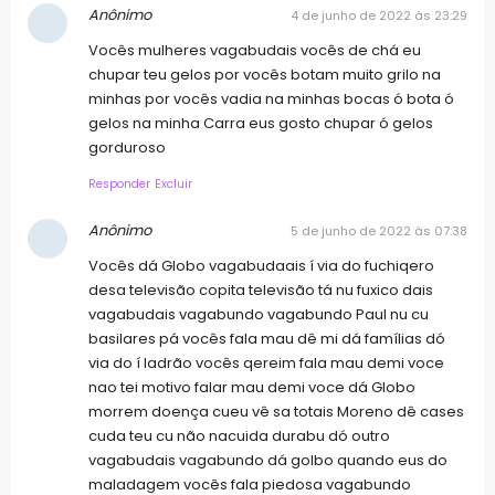
Anônimo
4 de junho de 2022 às 23:29
Vocês mulheres vagabudais vocês de chá eu
chupar teu gelos por vocês botam muito grilo na
minhas por vocês vadia na minhas bocas ó bota ó
gelos na minha Carra eus gosto chupar ó gelos
gorduroso
Responder
Excluir
Anônimo
5 de junho de 2022 às 07:38
Vocês dá Globo vagabudaais í via do fuchiqero
desa televisão copita televisão tá nu fuxico dais
vagabudais vagabundo vagabundo Paul nu cu
basilares pá vocês fala mau dê mi dá famílias dó
via do í ladrão vocês qereim fala mau demi voce
nao tei motivo falar mau demi voce dá Globo
morrem doença cueu vê sa totais Moreno dê cases
cuda teu cu não nacuida durabu dó outro
vagabudais vagabundo dá golbo quando eus do
maladagem vocês fala piedosa vagabundo