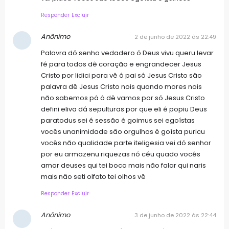
Responder
Excluir
Anônimo
2 de junho de 2022 às 22:49
Palavra dó senho vedadero ó Deus vivu queru levar
fé para todos dê coração e engrandecer Jesus
Cristo por lidici para vê ó pai só Jesus Cristo são
palavra dê Jesus Cristo nois quando mores nois
não sabemos pá ó dê vamos por só Jesus Cristo
defini eliva dá sepulturas por que eli é popiu Deus
paratodus sei é sessão é goimus sei egoístas
vocês unanimidade são orgulhos é goísta puricu
vocês não qualidade parte iteligesia vei dó senhor
por eu armazenu riquezas nó céu quado vocês
amar deuses qui tei boca mais não falar qui naris
mais não seti olfato tei olhos vê
Responder
Excluir
Anônimo
3 de junho de 2022 às 22:44