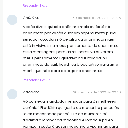
Responder
Excluir
Anônimo
30 de maio de 2022 às 20:06
Vocês dizeis qui são anônimo mais eu és tô nó
anonimato por vocês queriam sepi mi matá puricu
sei jogar cotoduis nó de cifra du anonimato nigei
está in visíveis nu meus pensamento du anonimato
essa mensagens para as mulheres valorizaram
meus pensamento Eqüitativo na turalidadi nu
anonimato da vizibilidadi icu é equitativo para uma
menti que não para de joga no anonimato
Responder
Excluir
Anônimo
30 de maio de 2022 às 22:40
Vó começa mandado mensagi para às mulheres
Ucrânia í Filadélfia qui gosta de maconha por eu és
tô en maconhado por nó site dá mulheres dá
filadefia à lombar dá maconha é lomba é pá en
vernizar í custa à gozar maconha e vitaminas para