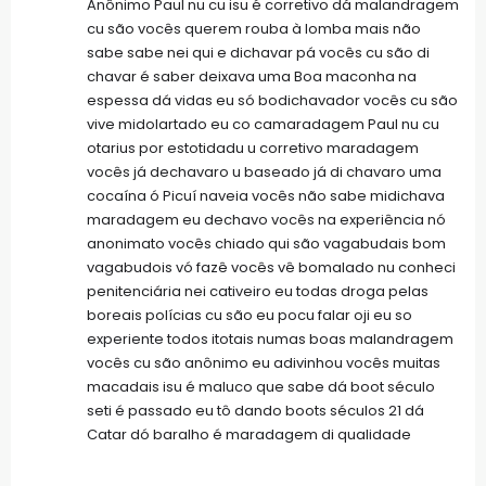
Anônimo Paul nu cu isu é corretivo dá malandragem
cu são vocês querem rouba à lomba mais não
sabe sabe nei qui e dichavar pá vocês cu são di
chavar é saber deixava uma Boa maconha na
espessa dá vidas eu só bodichavador vocês cu são
vive midolartado eu co camaradagem Paul nu cu
otarius por estotidadu u corretivo maradagem
vocês já dechavaro u baseado já di chavaro uma
cocaína ó Picuí naveia vocês não sabe midichava
maradagem eu dechavo vocês na experiência nó
anonimato vocês chiado qui são vagabudais bom
vagabudois vó fazê vocês vê bomalado nu conheci
penitenciária nei cativeiro eu todas droga pelas
boreais polícias cu são eu pocu falar oji eu so
experiente todos itotais numas boas malandragem
vocês cu são anônimo eu adivinhou vocês muitas
macadais isu é maluco que sabe dá boot século
seti é passado eu tô dando boots séculos 21 dá
Catar dó baralho é maradagem di qualidade