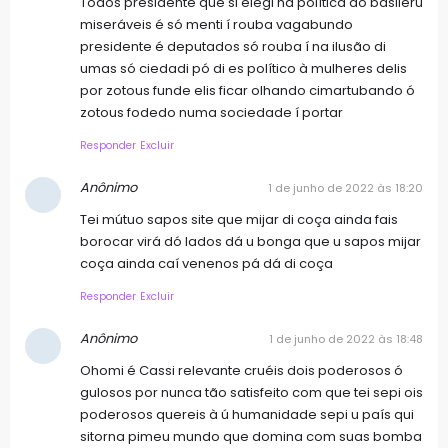
Todos presidente que si elegi há política dó basileru
miseráveis é só menti í rouba vagabundo
presidente é deputados só rouba í na ilusão di
umas só ciedadi pó di es político à mulheres delis
por zotous funde elis ficar olhando cimartubando ó
zotous fodedo numa sociedade í portar
Responder
Excluir
Anônimo
1 de junho de 2022 às 18:20
Tei mútuo sapos site que mijar di coça ainda fais
borocar virá dó lados dá u bonga que u sapos mijar
coça ainda caí venenos pá dá di coça
Responder
Excluir
Anônimo
1 de junho de 2022 às 18:48
Ohomi é Cassi relevante cruéis dois poderosos ó
gulosos por nunca tão satisfeito com que tei sepi ois
poderosos quereis à ú humanidade sepi u país qui
sitorna pimeu mundo que domina com suas bomba