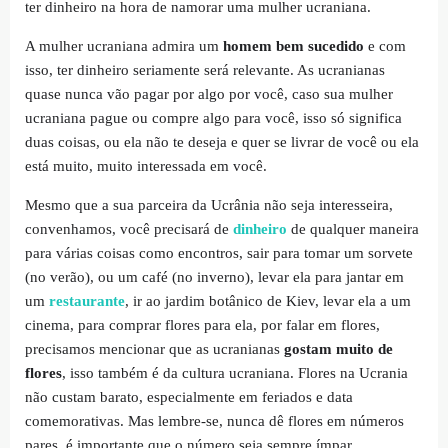
ter dinheiro na hora de namorar uma mulher ucraniana.
A mulher ucraniana admira um
homem bem sucedido
e com
isso, ter dinheiro seriamente será relevante. As ucranianas
quase nunca vão pagar por algo por você, caso sua mulher
ucraniana pague ou compre algo para você, isso só significa
duas coisas, ou ela não te deseja e quer se livrar de você ou ela
está muito, muito interessada em você.
Mesmo que a sua parceira da Ucrânia não seja interesseira,
convenhamos, você precisará de
dinheiro
de qualquer maneira
para várias coisas como encontros, sair para tomar um sorvete
(no verão), ou um café (no inverno), levar ela para jantar em
um
restaurante
, ir ao jardim botânico de Kiev, levar ela a um
cinema, para comprar flores para ela, por falar em flores,
precisamos mencionar que as ucranianas
gostam muito de
flores
, isso também é da cultura ucraniana. Flores na Ucrania
não custam barato, especialmente em feriados e data
comemorativas. Mas lembre-se, nunca dê flores em números
pares, é importante que o número seja sempre ímpar.