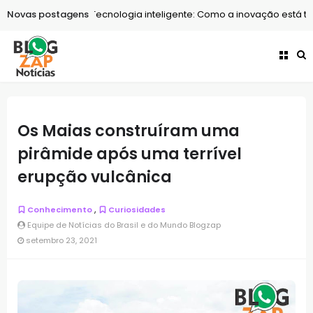
Novas postagens
Tecnologia
Tecnologia inteligente: Como a inovação está tra
Entretenimento
Apps ou sites? O guia para assistir stories no
Os Maias construíram uma
pirâmide após uma terrível
erupção vulcânica
,
Conhecimento
Curiosidades
Equipe de Notícias do Brasil e do Mundo Blogzap
setembro 23, 2021