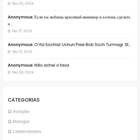
Dez 30, 2024
Anonymous:
Если ты любишь красивый маникюр и хочешь сделать
ч...
Dez 17, 2024
Anonymous:
O'rta Sochlar Uchun Pixie Bob Soch Turmagi: St...
Dez 15, 2024
Anonymous:
Não achei o tava
Dez 06, 2024
CATEGORIAS
Aviação
Biologia
Celebridades