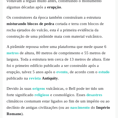
voltavam à região muito antes, construindo o monumento
algumas décadas após a
erupção
.
Os construtores da época também construíram a estrutura
misturando blocos de pedra
cortada e terra com blocos de
rocha ejetados do vulcão, esta é a primeira evidência da
construção de uma pirâmide maia com material vulcânico.
A pirâmide repousa sobre uma plataforma que mede quase 6
metros
de altura, 80 metros de comprimento e 55 metros de
largura. Toda a estrutura tem cerca de 13 metros de altura. Este
foi o primeiro edifício publicado a ser construído após a
erupção, talvez 5 anos após o
evento
, de acordo com o
estudo
publicado na
revista
Antiquity
.
Devido às suas
origens
vulcânicas, o Bell pode ter tido um
forte significado
religioso
e cosmológico. Esses
desastres
climáticos costumam estar ligados ao fim de um império ou ao
declínio de antigas civilizações (ou ao
nascimento
do
Império
Romano
).