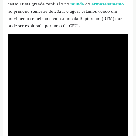
causou uma grande confusão no
mundo
do
armazenamento
no primeiro semestre de 2021, e agora estamos vendo um
movimento semelhante com a moeda Raptoreum (RTM) que
pode ser explorada por meio de CPUs.