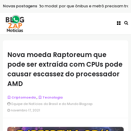
Novas postagens
Turismo
Integração modal: por que ônibus e metrô precisam traba
Nova moeda Raptoreum que
pode ser extraída com CPUs pode
causar escassez do processador
AMD
,
Criptomoeda
Tecnologia
Equipe de Notícias do Brasil e do Mundo Blogzap
novembro 17, 2021