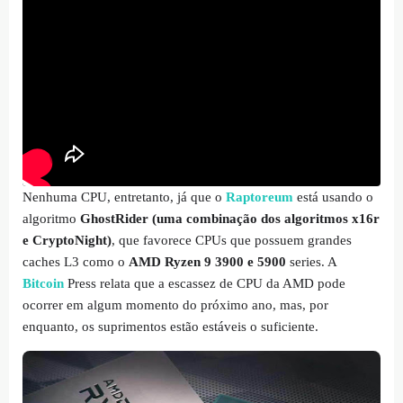
Nenhuma CPU, entretanto, já que o
Raptoreum
está usando o
algoritmo
GhostRider (uma combinação dos algoritmos x16r
e CryptoNight)
, que favorece CPUs que possuem grandes
caches L3 como o
AMD Ryzen 9 3900 e 5900
series. A
Bitcoin
Press relata que a escassez de CPU da AMD pode
ocorrer em algum momento do próximo ano, mas, por
enquanto, os suprimentos estão estáveis ​​o suficiente.