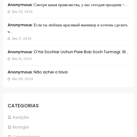
Anonymous:
Смотри какая приколистка, у нас сегодня праздник -...
Dez 30, 2024
Anonymous:
Если ты любишь красивый маникюр и хочешь сделать
ч...
Dez 17, 2024
Anonymous:
O'rta Sochlar Uchun Pixie Bob Soch Turmagi: St...
Dez 15, 2024
Anonymous:
Não achei o tava
Dez 06, 2024
CATEGORIAS
Aviação
Biologia
Celebridades