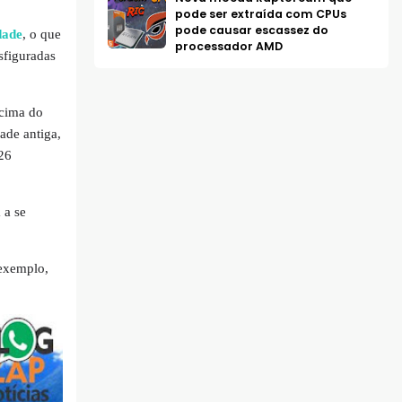
pode ser extraída com CPUs
pode causar escassez do
dade
, o que
processador AMD
sfiguradas
acima do
ade antiga,
26
 a se
exemplo,