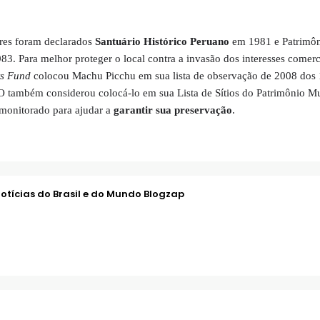
res foram declarados
Santuário Histórico Peruano
em 1981 e Patrimô
983.
Para melhor proteger o local contra a invasão dos interesses comerc
s Fund
colocou Machu Picchu em sua lista de observação de 2008 dos 
também considerou colocá-lo em sua Lista de Sítios do Patrimônio M
o monitorado para ajudar a
garantir sua preservação
.
otícias do Brasil e do Mundo Blogzap