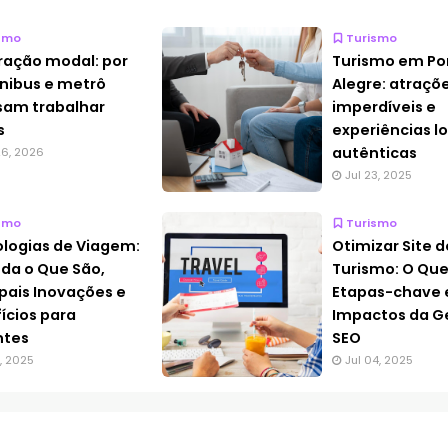
smo
Turismo
ração modal: por
Turismo em Po
nibus e metrô
Alegre: atraçõ
sam trabalhar
imperdíveis e
s
experiências lo
autênticas
6, 2026
Jul 23, 2025
smo
Turismo
logias de Viagem:
Otimizar Site d
da o Que São,
Turismo: O Que
ipais Inovações e
Etapas-chave 
ícios para
Impactos da G
ntes
SEO
0, 2025
Jul 04, 2025