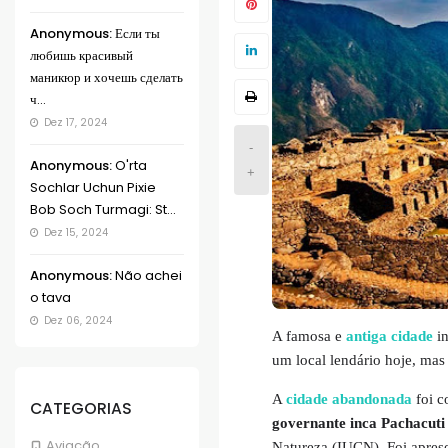
Anonymous:
Если ты
любишь красивый
маникюр и хочешь сделать
ч...
Dez 17, 2024
-
Anonymous:
O'rta
+
Sochlar Uchun Pixie
Bob Soch Turmagi: St...
Dez 15, 2024
Anonymous:
Não achei
o tava
Dez 06, 2024
A famosa e
antiga cidade
in
um local lendário hoje, mas 
A
cidade abandonada
foi c
CATEGORIAS
governante inca Pachacuti
Aviação
Natureza (IUCN). Foi apres