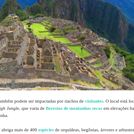
o também podem ser impactadas por riachos de
visitantes
. O local está l
igh Jungle
, que varia de
florestas de montanhas secas
em elevações bai
anha.
 abriga mais de 400
espécies
de orquídeas, begônias, árvores e arbusto