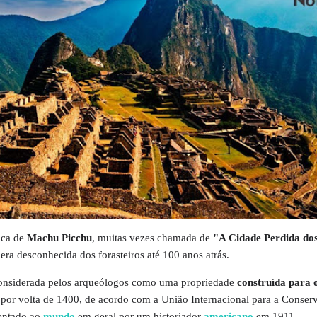
ca de
Machu Picchu
, muitas vezes chamada de
"A Cidade Perdida dos
era desconhecida dos forasteiros até 100 anos atrás.
onsiderada pelos arqueólogos como uma propriedade
construída para 
por volta de 1400, de acordo com a União Internacional para a Conser
entado ao
mundo
em geral por um historiador
americano
em 1911.