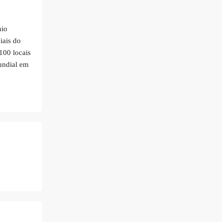
nio
iais do
100 locais
undial em