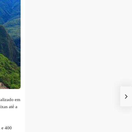
ocalizado em
xas até a
s e 400