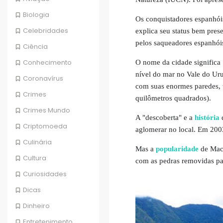
Biologia
Os conquistadores espanhó
Celebridades
explica seu status bem pre
pelos saqueadores espanhói
Ciência
Conhecimento
O nome da cidade significa
nível do mar no Vale do U
Coronavírus
com suas enormes paredes, 
Crimes
quilômetros quadrados).
Crimes Mundo
A "descoberta" e a
história
d
Criptomoeda
aglomerar no local. Em 200
Culinária
Mas a
popularidade
de Mac
Cultura
com as pedras removidas pa
Curiosidades
Dicas
Dinheiro
Entretenimento