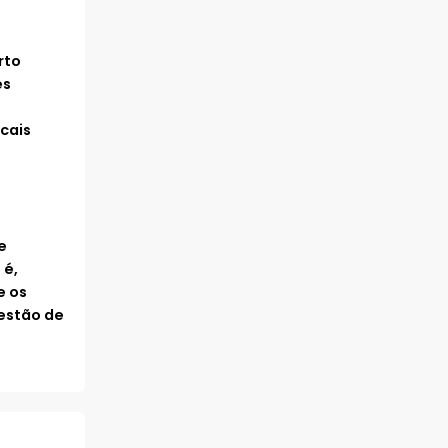
rto
es
cais
e
 é,
e os
estão de