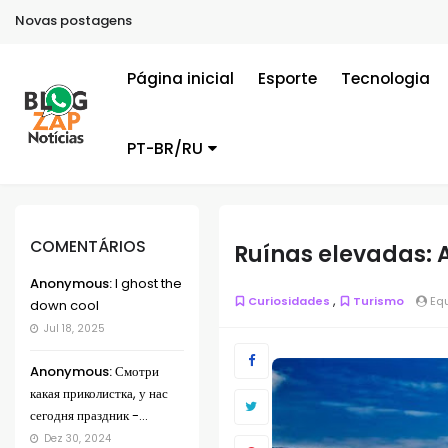
Novas postagens
Página inicial
Esporte
Tecnologia
PT-BR/RU
COMENTÁRIOS
Ruínas elevadas: 
Anonymous:
I ghost the
,
Curiosidades
Turismo
Equ
down cool
Jul 18, 2025
Anonymous:
Смотри
какая приколистка, у нас
сегодня праздник -...
Dez 30, 2024