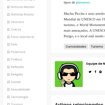
tipos de
pássaros
.
Notícias Mundo
Machu Picchu e seus arredo
Notícias Rússia
Mundial da UNESCO em 1
Obscuro
turismo, o
World Monument
Outros
mais ameaçados. A UNESCO 
Perigo, e o local está send
Para relembrar
Pets
Curiosidades
Turismo
Polemica
Politica
Equipe de N
Reflexão
Religião
Saúde
Sexualidade
Tecnologia
Artigos relacionados
Turismo