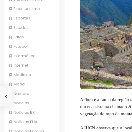
Espiritualismo
Esportes
Estudos
Fatos
Futebol
Informática
Internet
Medicina
Moda
Namoro
A flora e a fauna da regiã
Notícias
um ecossistema chamado
H
Notícias BR
vegetação do topo da mont
Notícias EUA
A IUCN observa que o local
Notícias Europa