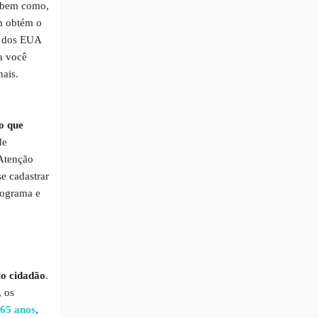
, bem como,
m obtém o
o dos EUA
a você
nais.
do que
de
 Atenção
e cadastrar
programa e
lo cidadão
.
, os
 65 anos
,