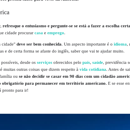
rica
,
refresque o entusiasmo e pergunte-se se está a fazer a escolha cert
que cidade procurar
casa
e
emprego
.
a cidade"
deve ser bem conhecida
. Um aspecto importante é o
idioma
,
s e de certa forma se afaste do inglês, saber que vai te ajudar muito.
 possíveis, desde os
serviços
oferecidos pelo
país
,
saúde
, previdência s
é muitas outras coisas que dizem respeito à
vida cotidiana
. Antes de sa
 família ou
se não decidir se casar em 90 dias com um cidadão americ
to obrigatório para permanecer em território americano.
E se esse en
 pronto para ir!