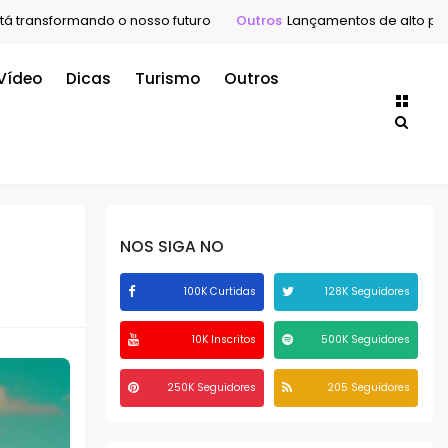
ando o nosso futuro
Outros
Lançamentos de alto padrão em São 
Vídeo
Dicas
Turismo
Outros
NOS SIGA NO
100K Curtidas
128K Seguidores
10K Inscritos
500K Seguidores
250K Seguidores
205 Seguidores