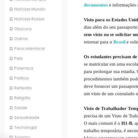
documentos
e informações 
Notícias Mundo
Notícias Rússia
Visto para os Estados Unid
dias além do seu passaporte
Obscuro
sem visto ou se solicitar u
Outros
retornar para o
Brasil
e soli
Para relembrar
Os estudantes precisam de 
Pets
se matricular em uma escola
Polemica
para prolongar sua estadia.
Politica
procedimentos também podem 
deve fornecer um passaporte
Reflexão
um visto de um consulado 
Religião
Saúde
Visto de Trabalhador Temp
precisa de um Visto de Traba
Sexualidade
O mais comum é o
H1-B
, q
Tecnologia
trabalho temporária, é neces
Turismo
básico; encontrar um empreg