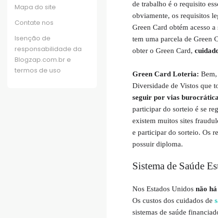
de trabalho é o requisito e
Mapa do site
obviamente, os requisitos l
Contate nos
Green Card obtém acesso a 
Isenção de
tem uma parcela de Green Ca
responsabilidade da
obter o Green Card,
cuidado
Blogzap.com.br e
termos de uso
Green Card Loteria:
Bem, 
Diversidade de Vistos que 
seguir por vias burocrátic
participar do sorteio é se re
existem muitos sites fraudu
e participar do sorteio. Os 
possuir diploma.
Sistema de Saúde E
Nos Estados Unidos
não há
Os custos dos cuidados de
s
sistemas de saúde financia