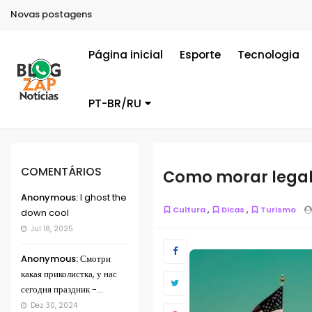
Novas postagens
Página inicial
Esporte
Tecnologia
PT-BR/RU
COMENTÁRIOS
Como morar legal
Anonymous:
I ghost the
,
,
Cultura
Dicas
Turismo
down cool
Jul 18, 2025
Anonymous:
Смотри
какая приколистка, у нас
сегодня праздник -...
Dez 30, 2024