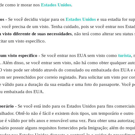
de como ir morar nos
Estados Unidos
.
os -
Se você decidiu viajar para os
Estados Unidos
e sua estadia for sup
, você precisa de um visto. Tenha cuidado, pois se você entrar nos Est
m visto diferente de suas necessidades
, não terá como alterar seu status
citar um visto específico.
um visto específico -
Se você entrar nos EUA sem visto como
turista
, 
. Além disso, se você entrar sem visto, não há como obter qualquer aut
 O visto pode ser obtido através do consulado ou embaixada dos EUA e 
ser preenchidos por correio registado. Para solicitar um visto por cor
 válido para a duração da sua estadia e uma foto do passaporte. Você p
ou embaixada dos EUA.
orário -
Se você está indo para os Estados Unidos para fins comerciais
lhador. Obtê-lo não é fácil e existem dois tipos, um temporário e outro 
ue é válido por três anos e renovável uma vez. Para obter uma autoriza
sário possuir alguns requisitos fornecidos pela Imigração; além do requi
ador nos Estados Unidos disposto a contratá-lo e cuidar de procedime