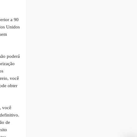
erior a 90
ados Unidos
 sem
não poderá
orização
os
reio, você
ode obter
, você
definitivo.
ção de
sito
ntos