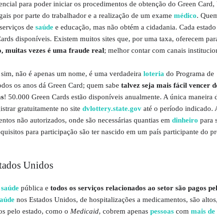
ssencial para poder iniciar os procedimentos de obtenção do Green Card
egais por parte do trabalhador e a realização de um exame
médico
. Que
serviços de
saúde
e educação, mas não obtém a cidadania. Cada estad
rds disponíveis. Existem muitos sites que, por uma taxa, oferecem par
, muitas vezes é uma fraude real
; melhor contar com canais institucio
sim, não é apenas um nome, é uma verdadeira
loteria
do Programa de
todos os anos dá Green Card; quem sabe
talvez seja mais fácil vencer 
as
! 50.000 Green Cards estão disponíveis anualmente. A única maneira 
gistrar gratuitamente no site
dvlottery.state.gov
até o período indicado.
lentos não autorizados, onde são necessárias quantias em
dinheiro
para s
requisitos para participação são ter nascido em um país participante do 
stados Unidos
saúde
pública e
todos os serviços relacionados ao setor são pagos pe
aúde
nos Estados Unidos, de hospitalizações a medicamentos, são altos
dos pelo estado, como o
Medicaid
, cobrem apenas
pessoas
com
mais de