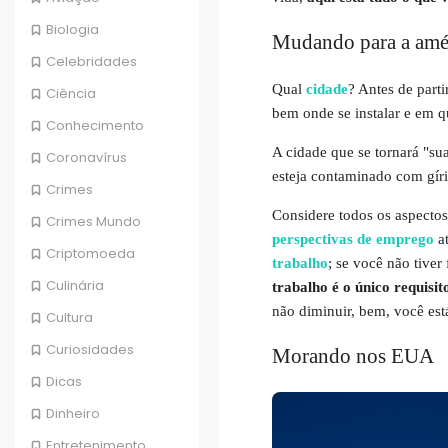
Biologia
Mudando para a amé
Celebridades
Qual
cidade
? Antes de partir
Ciência
bem onde se instalar e em 
Conhecimento
A cidade que se tornará "su
Coronavírus
esteja contaminado com gíria
Crimes
Considere todos os aspectos
Crimes Mundo
perspectivas de emprego
at
Criptomoeda
trabalho
; se você não tiver
Culinária
trabalho é o único requisi
não diminuir, bem, você está
Cultura
Curiosidades
Morando nos EUA
Dicas
Dinheiro
Entretenimento