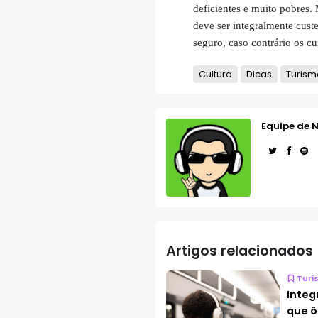
deficientes e muito pobres.
deve ser integralmente cust
seguro, caso contrário os cu
Cultura
Dicas
Turism
Equipe de N
Artigos relacionados
Turi
Integ
que ô