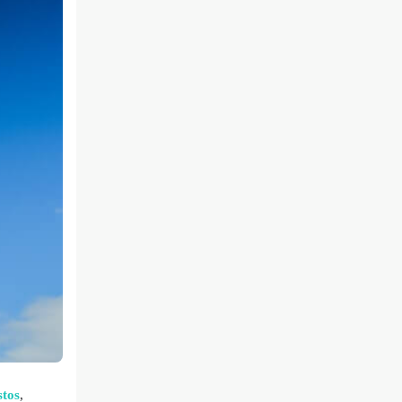
stos
,