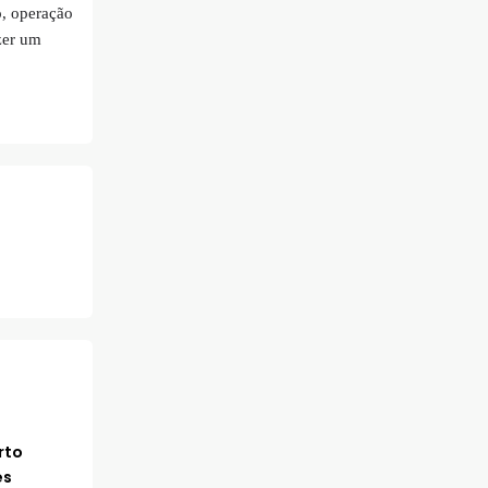
o, operação
zer um
rto
es