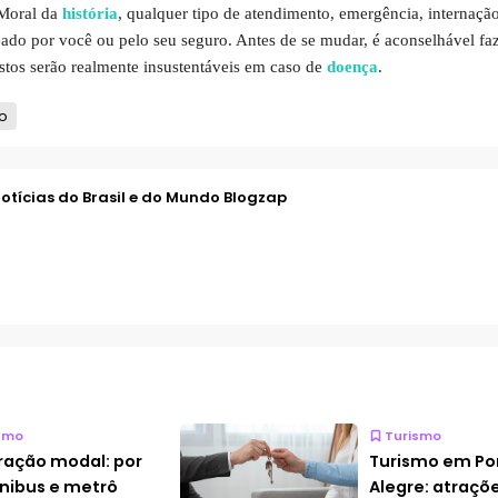
 Moral da
história
, qualquer tipo de atendimento, emergência, internaçã
eado por você ou pelo seu seguro. Antes de se mudar, é aconselhável fa
stos serão realmente insustentáveis ​​em caso de
doença
.
o
otícias do Brasil e do Mundo Blogzap
smo
Turismo
ração modal: por
Turismo em Po
nibus e metrô
Alegre: atraçõ