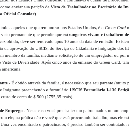
 como enviar sua petição de
Visto de Trabalhador ao Escritório de I
o Oficial Consular)
.
 todos aqueles que querem morar nos Estados Unidos, é o
Green Card
o
o visto permanente que permite que
estrangeiros vivam e trabalhem de
ez obtido, deve ser renovado após 10 anos da data de emissão. Existem
eio da aprovação do USCIS, do Serviço de Cidadania e Imigração dos E
e um membro da família, mediante solicitação de um empregador ou por 
e Visto de Diversidade. Após cinco anos da emissão do Green Card, ta
ia americana.
ante -
É obtido através da família, é necessário que seu parente (muito
de Imigrante preenchendo o formulário
USCIS Formulário I-130 Petiç
custo de cerca de $ 500 (2755,35 reais).
 de Emprego -
Neste caso você precisa ter um patrocinador, ou um emp
com ele; na prática não é você que está procurando trabalho, mas ele es
ma vez encontrado o patrocinador, é preciso também ser contratado; o