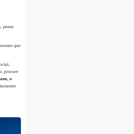
a
, pense
 mesmo que
ocial,
ir, procure
ano, o
tusiasmo