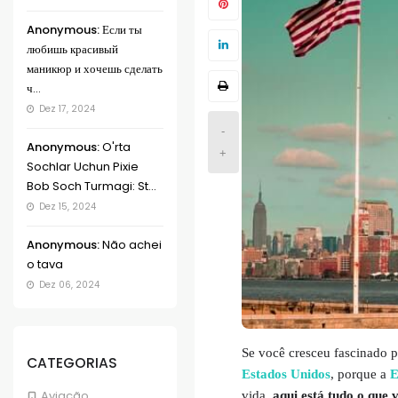
Anonymous:
Если ты
любишь красивый
маникюр и хочешь сделать
ч...
Dez 17, 2024
-
Anonymous:
O'rta
+
Sochlar Uchun Pixie
Bob Soch Turmagi: St...
Dez 15, 2024
Anonymous:
Não achei
o tava
Dez 06, 2024
Se você cresceu fascinado 
CATEGORIAS
Estados Unidos
, porque a
E
Aviação
vida,
aqui está tudo o que 