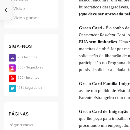
burocráticos desagradáveis,
Vídeo
(que deve ser aprovada pel
Vídeo games
Green Card -
É o sonho de
Permanent Resident Card
, 
EUA sem limitações
. Uma v
SIGA-NOS
maneiras de obtê-lo: por m
solicitação de liberação d
20K Inscritos
participação no Programa d
500K Seguidores
possível solicitar a cidadan
500K Inscritos
Green Card Família Imigr
128K Seguidores
assine um pedido de Visto 
Parente Estrangeiro com um 
Green Card de Imigração
PÁGINAS
que lhe peça para trabalhar 
Página inicial
procurando um empregado. U