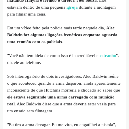
matando Halyna e ferindo o diretor, Joel Souza
. Eles
estavam dentro de uma pequena
igreja
durante a montagem
para filmar uma cena.
Em um vídeo feito pela polícia mais tarde naquele dia,
Alec
Baldwin faz algumas ligações frenéticas enquanto aguarda
uma reunião com os policiais.
"Você não tem ideia de como isso é inacreditável e
estranho
",
diz ele ao telefone.
Sob interrogatório de dois investigadores, Alec Baldwin reúne
o que aconteceu quando a arma disparou, ainda aparentemente
inconsciente de que Hutchins morreria e chocado ao saber que
ele estava segurando uma arma carregada com munição
real
. Alec Baldwin disse que a arma deveria estar vazia para
um ensaio sem filmagem.
"Eu tiro a arma devagar. Eu me viro, eu engatilhei a pistola",