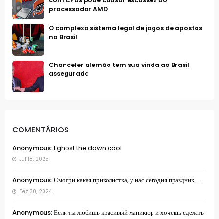
com CPUs pode causar escassez do
processador AMD
O complexo sistema legal de jogos de apostas
no Brasil
Chanceler alemão tem sua vinda ao Brasil
assegurada
COMENTÁRIOS
Anonymous:
I ghost the down cool
Jul 18, 2025
Anonymous:
Смотри какая приколистка, у нас сегодня праздник -...
Dez 30, 2024
Anonymous:
Если ты любишь красивый маникюр и хочешь сделать