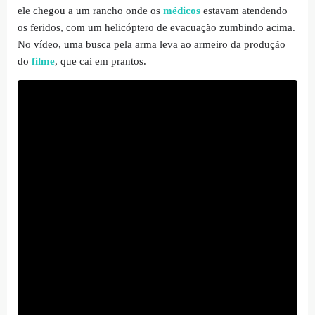
ele chegou a um rancho onde os
médicos
estavam atendendo
os feridos, com um helicóptero de evacuação zumbindo acima.
No vídeo, uma busca pela arma leva ao armeiro da produção
do
filme
, que cai em prantos.