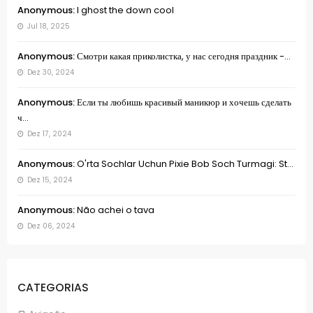
Anonymous:
I ghost the down cool
Jul 18, 2025
Anonymous:
Смотри какая приколистка, у нас сегодня праздник -...
Dez 30, 2024
Anonymous:
Если ты любишь красивый маникюр и хочешь сделать
ч...
Dez 17, 2024
Anonymous:
O'rta Sochlar Uchun Pixie Bob Soch Turmagi: St...
Dez 15, 2024
Anonymous:
Não achei o tava
Dez 06, 2024
CATEGORIAS