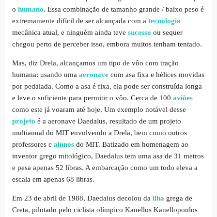
o
humano
. Essa combinação de tamanho grande / baixo peso é
extremamente difícil de ser alcançada com a
tecnologia
mecânica atual, e ninguém ainda teve
sucesso
ou sequer
chegou perto de perceber isso, embora muitos tenham tentado.
Mas, diz Drela, alcançamos um tipo de vôo com tração
humana: usando uma
aeronave
com asa fixa e hélices movidas
por pedalada. Como a asa é fixa, ela pode ser construída longa
e leve o suficiente para permitir o vôo. Cerca de 100
aviões
como este já voaram até hoje. Um exemplo notável desse
projeto
é a aeronave Daedalus, resultado de um projeto
multianual do MIT envolvendo a Drela, bem como outros
professores e
alunos
do MIT. Batizado em homenagem ao
inventor grego mitológico, Daedalus tem uma asa de 31 metros
e pesa apenas 52 libras. A embarcação como um todo eleva a
escala em apenas 68 libras.
Em 23 de abril de 1988, Daedalus decolou da
ilha
grega de
Creta, pilotado pelo ciclista olímpico Kanellos Kanellopoulos