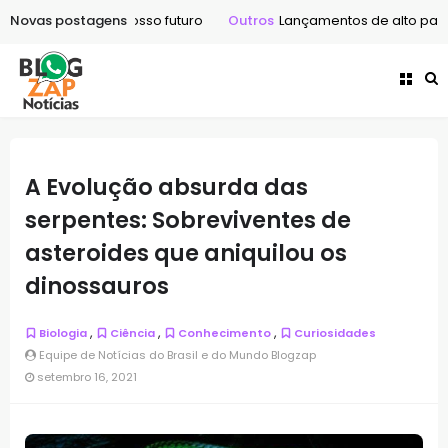
nsformando o nosso futuro
Novas postagens
Outros
Lançamentos de alto padrão em
A Evolução absurda das
serpentes: Sobreviventes de
asteroides que aniquilou os
dinossauros
,
,
,
Biologia
Ciência
Conhecimento
Curiosidades
Equipe de Notícias do Brasil e do Mundo Blogzap
setembro 16, 2021