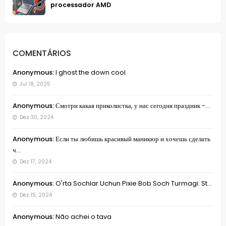
processador AMD
COMENTÁRIOS
Anonymous:
I ghost the down cool
Jul 18, 2025
Anonymous:
Смотри какая приколистка, у нас сегодня праздник -...
Dez 30, 2024
Anonymous:
Если ты любишь красивый маникюр и хочешь сделать
ч...
Dez 17, 2024
Anonymous:
O'rta Sochlar Uchun Pixie Bob Soch Turmagi: St...
Dez 15, 2024
Anonymous:
Não achei o tava