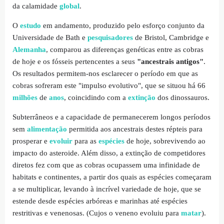
da calamidade
global
.
O
estudo
em andamento, produzido pelo esforço conjunto da
Universidade de Bath e
pesquisadores
de Bristol, Cambridge e
Alemanha
, comparou as diferenças genéticas entre as cobras
de hoje e os fósseis pertencentes a seus
"ancestrais antigos"
.
Os resultados permitem-nos esclarecer o período em que as
cobras sofreram este "impulso evolutivo", que se situou há 66
milhões
de
anos
, coincidindo com a
extinção
dos dinossauros.
Subterrâneos e a capacidade de permanecerem longos períodos
sem
alimentação
permitida aos ancestrais destes répteis para
prosperar e
evoluir
para as
espécies
de hoje, sobrevivendo ao
impacto do asteroide. Além disso, a extinção de competidores
diretos fez com que as cobras ocupassem uma infinidade de
habitats e continentes, a partir dos quais as espécies começaram
a se multiplicar, levando à incrível variedade de hoje, que se
estende desde espécies arbóreas e marinhas até espécies
restritivas e venenosas. (Cujos o veneno evoluiu para
matar
).