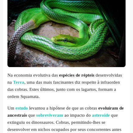
Na economia evolutiva das
espécies de répteis
desenvolvidas
na
Terra
, uma das mais fascinantes diz respeito à infraorden
das cobras. Estes últimos, junto com os lagartos, formam a
ordem Squamata.
Um
estudo
levantou a hipótese de que as cobras
evoluíram de
ancestrais
que
sobreviveram
ao impacto do
asteroide
que
extinguiu os dinossauros. Cobras, permitindo-lhes se
desenvolver em nichos ocupados por seus concorrentes antes