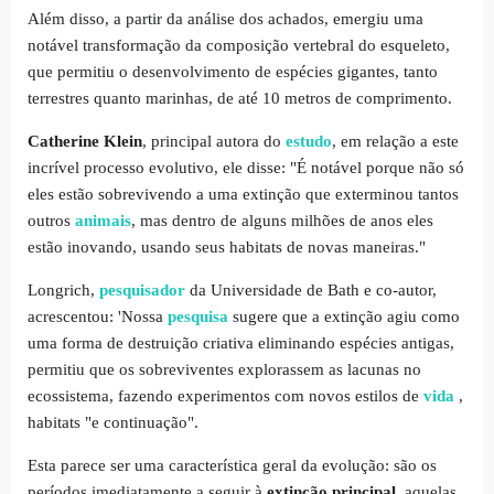
Além disso, a partir da análise dos achados, emergiu uma
notável transformação da composição vertebral do esqueleto,
que permitiu o desenvolvimento de espécies gigantes, tanto
terrestres quanto marinhas, de até 10 metros de comprimento.
Catherine Klein
, principal autora do
estudo
, em relação a este
incrível processo evolutivo, ele disse: "É notável porque não só
eles estão sobrevivendo a uma extinção que exterminou tantos
outros
animais
, mas dentro de alguns milhões de anos eles
estão inovando, usando seus habitats de novas maneiras."
Longrich,
pesquisador
da Universidade de Bath e co-autor,
acrescentou: 'Nossa
pesquisa
sugere que a extinção agiu como
uma forma de destruição criativa eliminando espécies antigas,
permitiu que os sobreviventes explorassem as lacunas no
ecossistema, fazendo experimentos com novos estilos de
vida
,
habitats "e continuação".
Esta parece ser uma característica geral da evolução: são os
períodos imediatamente a seguir à
extinção principal
, aquelas