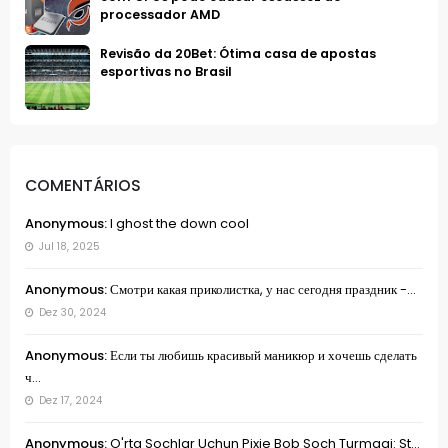
processador AMD
Revisão da 20Bet: Ótima casa de apostas
esportivas no Brasil
COMENTÁRIOS
Anonymous:
I ghost the down cool
Jul 18, 2025
Anonymous:
Смотри какая приколистка, у нас сегодня праздник -...
Dez 30, 2024
Anonymous:
Если ты любишь красивый маникюр и хочешь сделать
ч...
Dez 17, 2024
Anonymous:
O'rta Sochlar Uchun Pixie Bob Soch Turmagi: St...