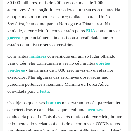
80.000 militares, mais de 200 navios e mais de 1.000
aeronaves. A operação foi considerada um sucesso na medida
em que mostrou o poder das forças aliadas para a União
Soviética, bem como para a Noruega e a Dinamarca. Na
verdade, o exercício foi considerado pelos
EUA
como atos de
guerra
e potencialmente intensificou a hostilidade entre o
estado comunista e seus adversários.
Com tantos
militares
convergidos em um só lugar olhando
para o céu, eles começaram a ver no céu muitos
objetos
voadores
- havia mais de 1.000 aeronaves envolvidas nos
exercícios. Mas algumas das aeronaves observadas não
pareciam pertencer a nenhuma Marinha ou Força Aérea
convidada para a
festa
.
Os objetos que esses
homens
observaram no céu pareciam ter
características e capacidades que nenhuma
aeronave
conhecida possuía. Dois dias após o início do exercício, houve
pelo menos dois relatos oficiais de encontros de OVNIs feitos
por observadores a bordo de navios no Atlântico entre a Irlanda