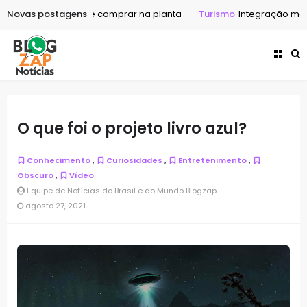
ar antes de comprar na planta
Novas postagens
Turismo
Integração modal: por qu
O que foi o projeto livro azul?
,
,
,
Conhecimento
Curiosidades
Entretenimento
,
Obscuro
Vídeo
Equipe de Notícias do Brasil e do Mundo Blogzap
agosto 27, 2021