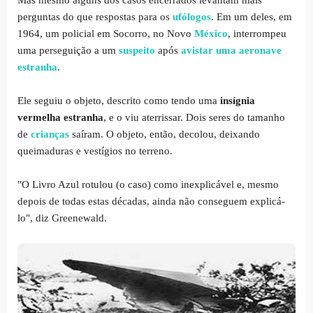
Mas mesmo alguns dos casos encerrados levantam mais
perguntas do que respostas para os
ufólogos
. Em um deles, em
1964, um policial em Socorro, no Novo
México
, interrompeu
uma perseguição a um
suspeito
após
avistar uma aeronave
estranha
.
Ele seguiu o objeto, descrito como tendo uma
insígnia
vermelha estranha
, e o viu aterrissar. Dois seres do tamanho
de
crianças
saíram. O objeto, então, decolou, deixando
queimaduras e vestígios no terreno.
"O Livro Azul rotulou (o caso) como inexplicável e, mesmo
depois de todas estas décadas, ainda não conseguem explicá-
lo", diz Greenewald.