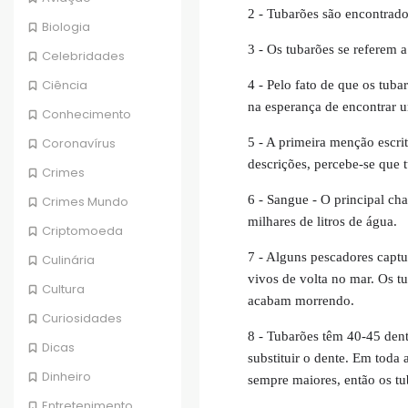
2 - Tubarões são encontrado
Biologia
3 - Os tubarões se referem 
Celebridades
Ciência
4 - Pelo fato de que os tuba
na esperança de encontrar 
Conhecimento
5 - A primeira menção escri
Coronavírus
descrições, percebe-se que
Crimes
6 - Sangue - O principal ch
Crimes Mundo
milhares de litros de água.
Criptomoeda
7 - Alguns pescadores captu
Culinária
vivos de volta no mar. Os t
Cultura
acabam morrendo.
Curiosidades
8 - Tubarões têm 40-45 den
Dicas
substituir o dente. Em toda
Dinheiro
sempre maiores, então os tu
Entretenimento