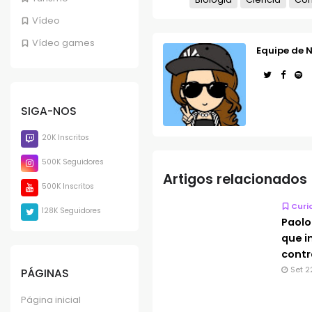
Vídeo
Vídeo games
Equipe de N
SIGA-NOS
20K Inscritos
500K Seguidores
Artigos relacionados
500K Inscritos
Curi
128K Seguidores
Paolo
que i
contr
Set 2
PÁGINAS
Página inicial