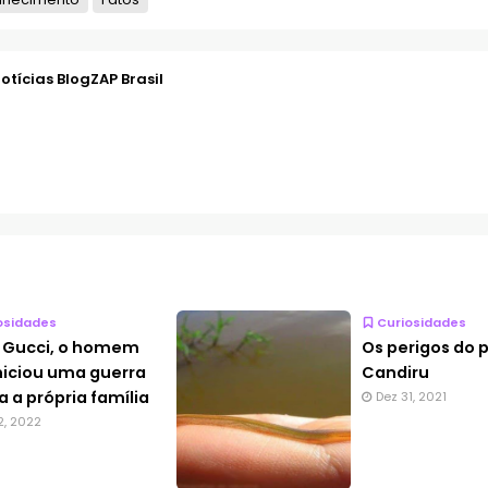
otícias BlogZAP Brasil
osidades
Curiosidades
 Gucci, o homem
Os perigos do 
niciou uma guerra
Candiru
a a própria família
Dez 31, 2021
2, 2022