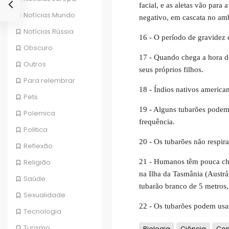
facial, e as aletas vão para
Notícias Mundo
negativo, em cascata no amb
Notícias Rússia
16 - O período de gravidez 
Obscuro
17 - Quando chega a hora de
Outros
seus próprios filhos.
Para relembrar
18 - Índios nativos america
Pets
19 - Alguns tubarões podem 
Polemica
frequência.
Politica
20 - Os tubarões não respir
Reflexão
21 - Humanos têm pouca cha
Religião
na Ilha da Tasmânia (Austr
Saúde
tubarão branco de 5 metros, 
Sexualidade
22 - Os tubarões podem usa
Tecnologia
Turismo
Biologia
Ciência
Con