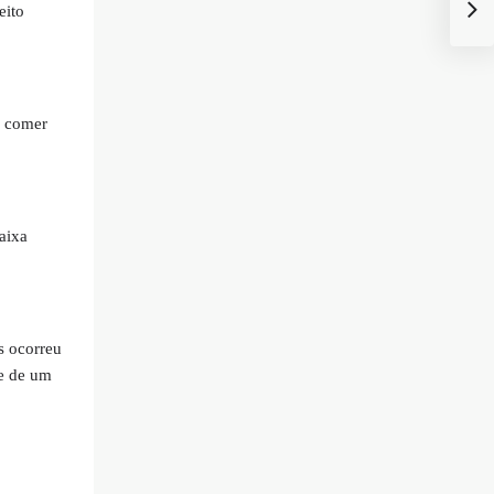
eito
e comer
aixa
s ocorreu
ue de um