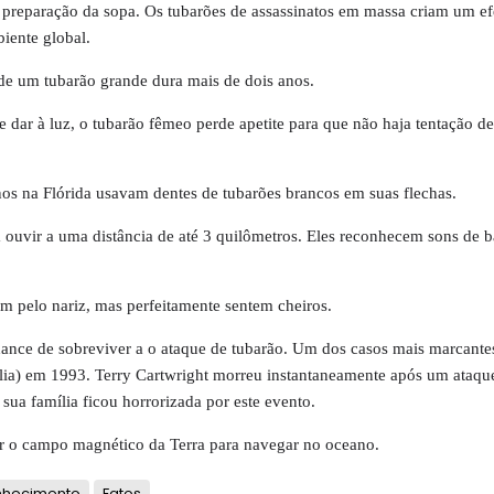
 a preparação da sopa. Os tubarões de assassinatos em massa criam um ef
iente global.
de um tubarão grande dura mais de dois anos.
 dar à luz, o tubarão fêmeo perde apetite para que não haja tentação d
nos na Flórida usavam dentes de tubarões brancos em suas flechas.
ouvir a uma distância de até 3 quilômetros. Eles reconhecem sons de b
am pelo nariz, mas perfeitamente sentem cheiros.
nce de sobreviver a o ataque de tubarão. Um dos casos mais marcante
ália) em 1993. Terry Cartwright morreu instantaneamente após um ataq
sua família ficou horrorizada por este evento.
r o campo magnético da Terra para navegar no oceano.
hecimento
Fatos