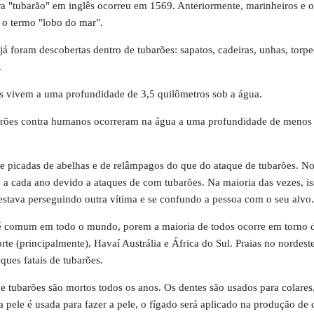
ra "tubarão" em inglês ocorreu em 1569. Anteriormente, marinheiros e o
 o termo "lobo do mar".
já foram descobertas dentro de tubarões: sapatos, cadeiras, unhas, torpe
.
es vivem a uma profundidade de 3,5 quilômetros sob a água.
barões contra humanos ocorreram na água a uma profundidade de menos
e picadas de abelhas e de relâmpagos do que do ataque de tubarões. N
a cada ano devido a ataques de com tubarões. Na maioria das vezes, is
stava perseguindo outra vítima e se confundo a pessoa com o seu alvo.
 é comum em todo o mundo, porem a maioria de todos ocorre em torno d
e (principalmente), Havaí Austrália e África do Sul. Praias no nordeste
ues fatais de tubarões.
 tubarões são mortos todos os anos. Os dentes são usados ​​para colares
, a pele é usada para fazer a pele, o fígado será aplicado na produção de