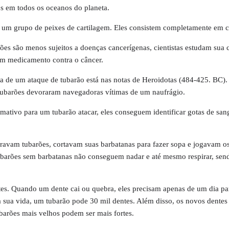
s em todos os oceanos do planeta.
a um grupo de peixes de cartilagem. Eles consistem completamente em c
rões são menos sujeitos a doenças cancerígenas, cientistas estudam sua 
um medicamento contra o câncer.
ta de um ataque de tubarão está nas notas de Heroidotas (484-425. BC). 
 tubarões devoraram navegadoras vítimas de um naufrágio.
amativo para um tubarão atacar, eles conseguem identificar gotas de sa
ravam tubarões, cortavam suas barbatanas para fazer sopa e jogavam o
ubarões sem barbatanas não conseguem nadar e até mesmo respirar, sen
tes. Quando um dente cai ou quebra, eles precisam apenas de um dia pa
 a sua vida, um tubarão pode 30 mil dentes. Além disso, os novos dentes
barões mais velhos podem ser mais fortes.