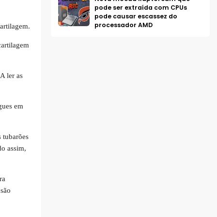
pode ser extraída com CPUs
pode causar escassez do
processador AMD
artilagem.
cartilagem
A ler as
ngues em
s tubarões
do assim,
ra
 são