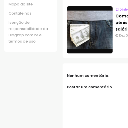
Mapa do site
Dinh
Contate nos
Como
Isenção de
pênis
responsabilidade da
salá
Blogzap.com.br e
Dez 0
termos de uso
Nenhum comentário:
Postar um comentário