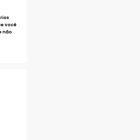
rios
ue você
e não