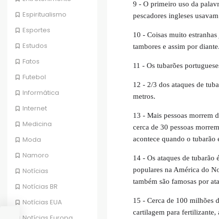
9 - O primeiro uso da palav
Espiritualismo
pescadores ingleses usavam
Esportes
10 - Coisas muito estranhas 
Estudos
tambores e assim por diante
Fatos
11 - Os tubarões portugues
Futebol
12 - 2/3 dos ataques de tu
Informática
metros.
Internet
13 - Mais pessoas morrem d
Medicina
cerca de 30 pessoas morrem 
acontece quando o tubarão e
Moda
Namoro
14 - Os ataques de tubarão
populares na América do Nort
Notícias
também são famosas por ataq
Notícias BR
15 - Cerca de 100 milhões de
Notícias EUA
cartilagem para fertilizante
Notícias Europa