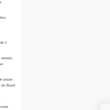
s
dos,
 de 2
o mundo,
so
e praias
 do Brasil
,
 creme