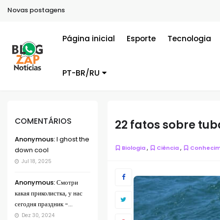
Novas postagens
Página inicial
Esporte
Tecnologia
PT-BR/RU
COMENTÁRIOS
22 fatos sobre tu
Anonymous:
I ghost the
,
,
Biologia
Ciência
Conheci
down cool
Jul 18, 2025
Anonymous:
Смотри
какая приколистка, у нас
сегодня праздник -...
Dez 30, 2024