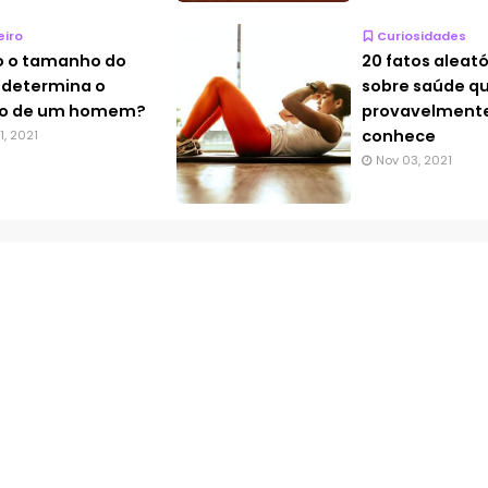
eiro
Curiosidades
 o tamanho do
20 fatos aleató
 determina o
sobre saúde q
rio de um homem?
provavelment
conhece
1, 2021
Nov 03, 2021