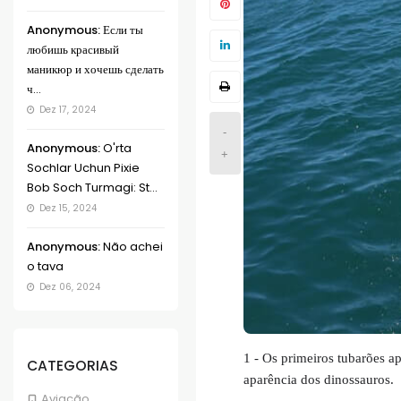
Anonymous:
Если ты
любишь красивый
маникюр и хочешь сделать
ч...
Dez 17, 2024
-
Anonymous:
O'rta
+
Sochlar Uchun Pixie
Bob Soch Turmagi: St...
Dez 15, 2024
Anonymous:
Não achei
o tava
Dez 06, 2024
1 - Os primeiros tubarões a
CATEGORIAS
aparência dos dinossauros.
Aviação