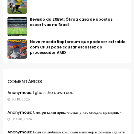
Revisão da 20Bet: Ótima casa de apostas
esportivas no Brasil
Nova moeda Raptoreum que pode ser extraída
com CPUs pode causar escassez do
processador AMD
COMENTÁRIOS
Anonymous:
I ghost the down cool
Jul 18, 2025
Anonymous:
Смотри какая приколистка, у нас сегодня праздник -...
Dez 30, 2024
Anonymous:
Если ты любишь красивый маникюр и хочешь сделать