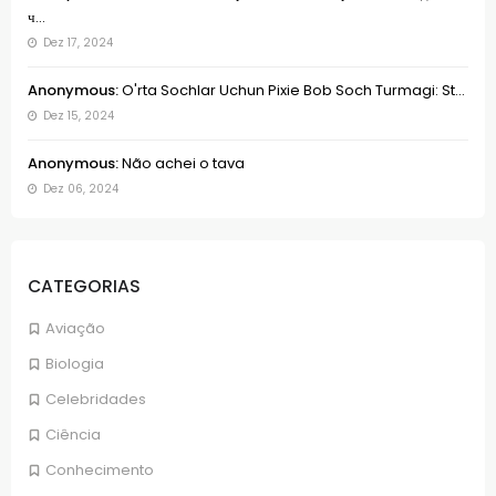
ч...
Dez 17, 2024
Anonymous:
O'rta Sochlar Uchun Pixie Bob Soch Turmagi: St...
Dez 15, 2024
Anonymous:
Não achei o tava
Dez 06, 2024
CATEGORIAS
Aviação
Biologia
Celebridades
Ciência
Conhecimento