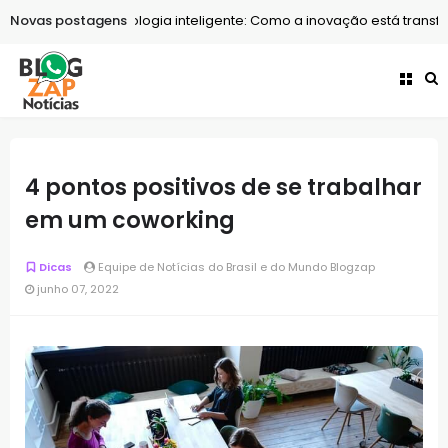
Novas postagens
Tecnologia
Tecnologia inteligente: Como a inovação está transf
4 pontos positivos de se trabalhar
em um coworking
Dicas
Equipe de Notícias do Brasil e do Mundo Blogzap
junho 07, 2022