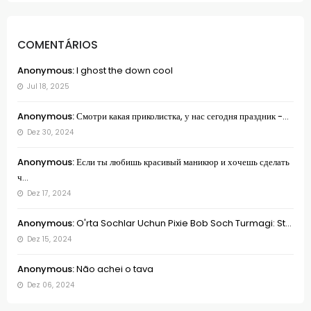
COMENTÁRIOS
Anonymous:
I ghost the down cool
Jul 18, 2025
Anonymous:
Смотри какая приколистка, у нас сегодня праздник -...
Dez 30, 2024
Anonymous:
Если ты любишь красивый маникюр и хочешь сделать
ч...
Dez 17, 2024
Anonymous:
O'rta Sochlar Uchun Pixie Bob Soch Turmagi: St...
Dez 15, 2024
Anonymous:
Não achei o tava
Dez 06, 2024