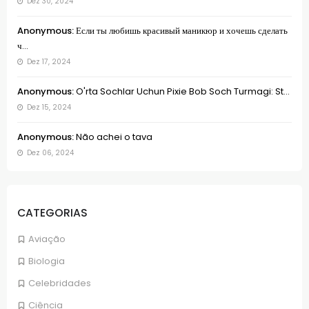
Dez 30, 2024
Anonymous:
Если ты любишь красивый маникюр и хочешь сделать
ч...
Dez 17, 2024
Anonymous:
O'rta Sochlar Uchun Pixie Bob Soch Turmagi: St...
Dez 15, 2024
Anonymous:
Não achei o tava
Dez 06, 2024
CATEGORIAS
Aviação
Biologia
Celebridades
Ciência