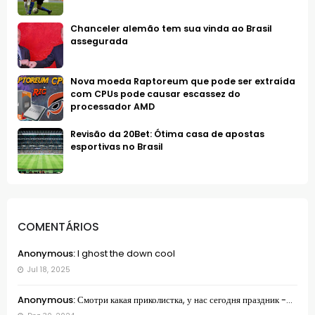
Chanceler alemão tem sua vinda ao Brasil
assegurada
Nova moeda Raptoreum que pode ser extraída
com CPUs pode causar escassez do
processador AMD
Revisão da 20Bet: Ótima casa de apostas
esportivas no Brasil
COMENTÁRIOS
Anonymous:
I ghost the down cool
Jul 18, 2025
Anonymous:
Смотри какая приколистка, у нас сегодня праздник -...