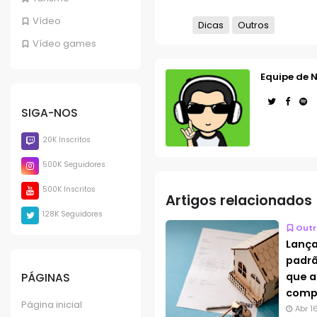
Vídeo
Dicas
Outros
Vídeo games
Equipe de N
SIGA-NOS
20K Inscritos
500K Seguidores
500K Inscritos
Artigos relacionados
128K Seguidores
Outr
Lança
padrã
que a
PÁGINAS
compr
Página inicial
Abr 1