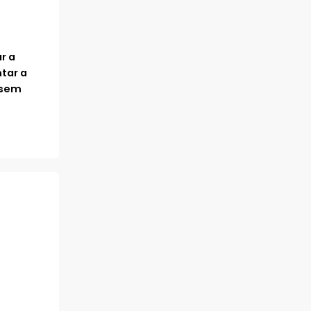
r a
tar a
 sem