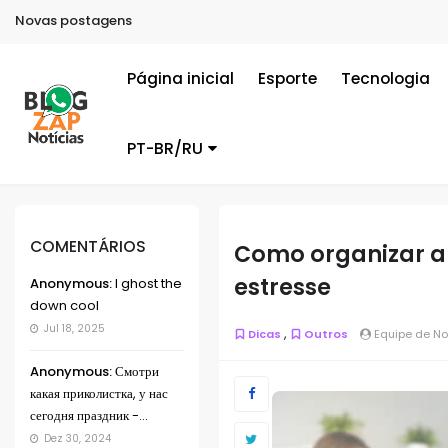
Novas postagens
Página inicial
Esporte
Tecnologia
PT-BR/RU
COMENTÁRIOS
Como organizar a 
estresse
Anonymous:
I ghost the
down cool
Jul 18, 2025
,
Dicas
Outros
Equipe de No
Anonymous:
Смотри
какая приколистка, у нас
сегодня праздник -...
Dez 30, 2024