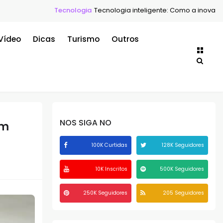
Tecnologia
Tecnologia inteligente: Como a inovação está transf
Vídeo
Dicas
Turismo
Outros
NOS SIGA NO
em
100K Curtidas
128K Seguidores
10K Inscritos
500K Seguidores
250K Seguidores
205 Seguidores