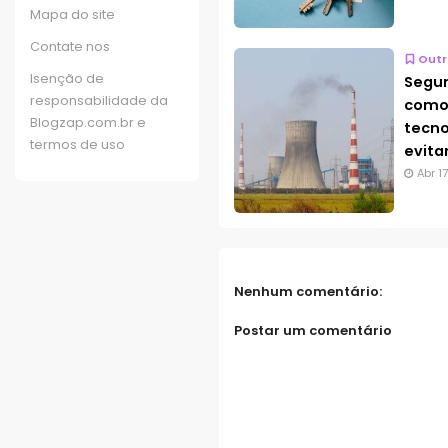
Mapa do site
Contate nos
Outr
Isenção de
Segur
responsabilidade da
como
Blogzap.com.br e
tecno
termos de uso
evita
Abr 1
Nenhum comentário:
Postar um comentário