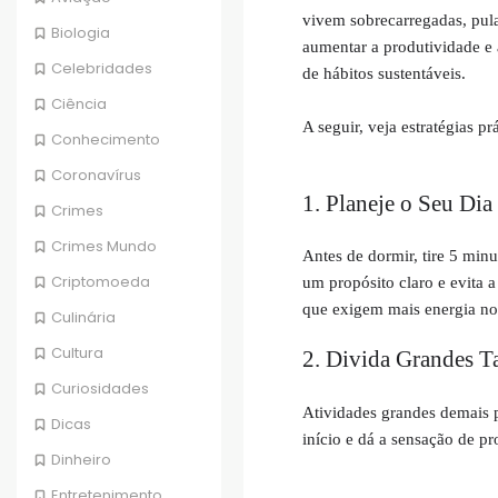
vivem sobrecarregadas, pula
Biologia
aumentar a produtividade e a
Celebridades
de hábitos sustentáveis.
Ciência
A seguir, veja estratégias p
Conhecimento
Coronavírus
1. Planeje o Seu Dia
Crimes
Crimes Mundo
Antes de dormir, tire 5 minu
Criptomoeda
um propósito claro e evita a
que exigem mais energia no 
Culinária
Cultura
2. Divida Grandes T
Curiosidades
Atividades grandes demais p
Dicas
início e dá a sensação de p
Dinheiro
Entretenimento