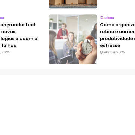
os
Dicas
ança industrial:
Como organiza
 novas
rotina e aumen
logias ajudam a
produtividade
r falhas
estresse
7, 2025
Abr 04, 2025