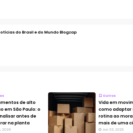
otícias do Brasil e do Mundo Blogzap
os
Outros
mentos de alto
Vida em movi
o em São Paulo: o
como adaptar 
nalisar antes de
rotina ao mor
ar na planta
mais de uma c
6, 2026
Jun 03, 2025