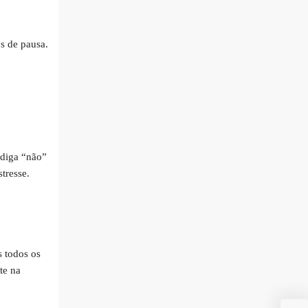
s de pausa.
 diga “não”
tresse.
 todos os
te na