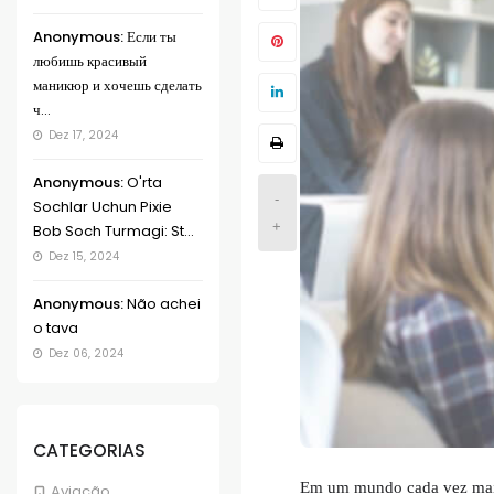
Anonymous:
Если ты
любишь красивый
маникюр и хочешь сделать
ч...
Dez 17, 2024
Anonymous:
O'rta
-
Sochlar Uchun Pixie
+
Bob Soch Turmagi: St...
Dez 15, 2024
Anonymous:
Não achei
o tava
Dez 06, 2024
CATEGORIAS
Em um mundo cada vez mais 
Aviação