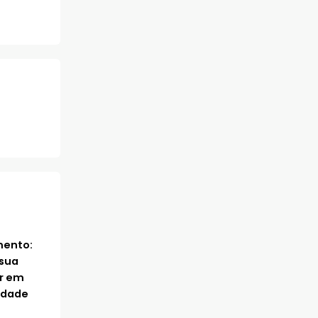
mento:
sua
ar em
idade