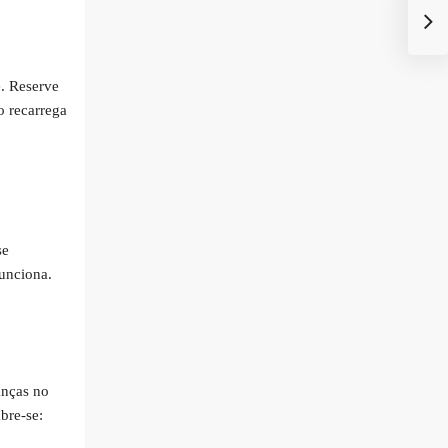
e. Reserve
o recarrega
se
funciona.
anças no
bre-se: