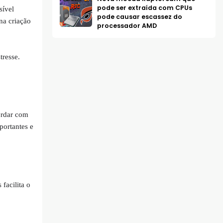
pode ser extraída com CPUs
sível
pode causar escassez do
na criação
processador AMD
tresse.
cordar com
portantes e
facilita o