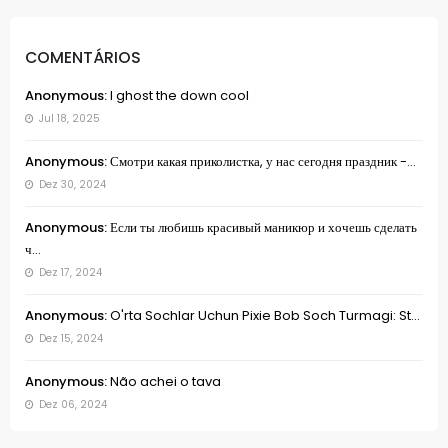
COMENTÁRIOS
Anonymous:
I ghost the down cool
Jul 18, 2025
Anonymous:
Смотри какая приколистка, у нас сегодня праздник -...
Dez 30, 2024
Anonymous:
Если ты любишь красивый маникюр и хочешь сделать
ч...
Dez 17, 2024
Anonymous:
O'rta Sochlar Uchun Pixie Bob Soch Turmagi: St...
Dez 15, 2024
Anonymous:
Não achei o tava
Dez 06, 2024