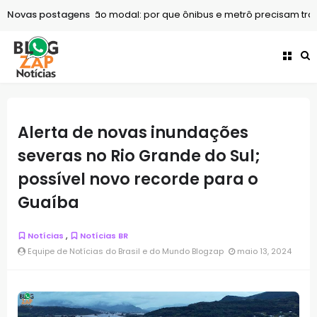
Novas postagens
Turismo
Integração modal: por que ônibus e metrô precisam trab
Alerta de novas inundações
severas no Rio Grande do Sul;
possível novo recorde para o
Guaíba
,
Notícias
Notícias BR
Equipe de Notícias do Brasil e do Mundo Blogzap
maio 13, 2024