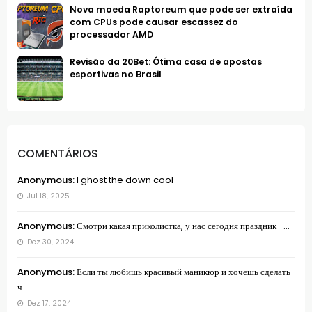
Nova moeda Raptoreum que pode ser extraída
com CPUs pode causar escassez do
processador AMD
Revisão da 20Bet: Ótima casa de apostas
esportivas no Brasil
COMENTÁRIOS
Anonymous:
I ghost the down cool
Jul 18, 2025
Anonymous:
Смотри какая приколистка, у нас сегодня праздник -...
Dez 30, 2024
Anonymous:
Если ты любишь красивый маникюр и хочешь сделать
ч...
Dez 17, 2024