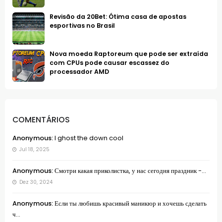
Revisão da 20Bet: Ótima casa de apostas
esportivas no Brasil
Nova moeda Raptoreum que pode ser extraída
com CPUs pode causar escassez do
processador AMD
COMENTÁRIOS
Anonymous:
I ghost the down cool
Jul 18, 2025
Anonymous:
Смотри какая приколистка, у нас сегодня праздник -...
Dez 30, 2024
Anonymous:
Если ты любишь красивый маникюр и хочешь сделать
ч...