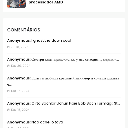
processador AMD
COMENTÁRIOS
Anonymous:
I ghost the down cool
Jul 18, 2025
Anonymous:
Смотри какая приколистка, у нас сегодня праздник -...
Dez 30, 2024
Anonymous:
Если ты любишь красивый маникюр и хочешь сделать
ч...
Dez 17, 2024
Anonymous:
O'rta Sochlar Uchun Pixie Bob Soch Turmagi: St...
Dez 15, 2024
Anonymous:
Não achei o tava