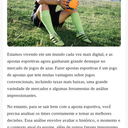
Estamos vivendo em um mundo cada vez mais digital, e as
apostas esportivas agora ganharam grande destaque no
mercado de jogos de azar. Fazer apostas esportivas é um jogo
de apostas que tem muitas vantagens sobre jogos
convencionais, incluindo taxas mais baixas, uma grande
variedade de mercados e algumas ferramentas de análise
impressionantes.
No entanto, para se sair bem com a aposta esportiva, você
precisa analisar os times corretamente e tomar as melhores
decisões. Essa análise envolve avaliar o histórico, o momento e
o contexto atual da equipe, além de outros fatores importantes.