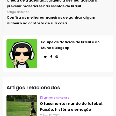
Chega de tragédias: A urgência de medidas para
prevenir massacres nas escolas do Brasil
Artigo anterior
Confira as melhores maneiras de ganhar algum
dinheiro no conforto de sua casa
Equipe de Notícias do Brasil e do
Mundo Blogzap
Artigos relacionados
Entretenimento
O fascinante mundo do futebol:
Paixão, história e emoção
Fev 12, 2025