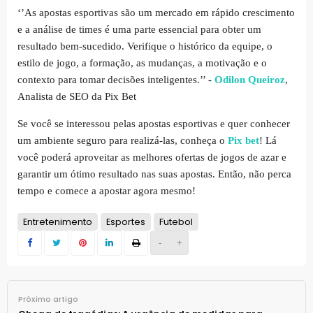
‘’As apostas esportivas são um mercado em rápido crescimento
e a análise de times é uma parte essencial para obter um
resultado bem-sucedido. Verifique o histórico da equipe, o
estilo de jogo, a formação, as mudanças, a motivação e o
contexto para tomar decisões inteligentes.’’ -
Odilon Queiroz
,
Analista de SEO da Pix Bet
Se você se interessou pelas apostas esportivas e quer conhecer
um ambiente seguro para realizá-las, conheça o
Pix bet
! Lá
você poderá aproveitar as melhores ofertas de jogos de azar e
garantir um ótimo resultado nas suas apostas. Então, não perca
tempo e comece a apostar agora mesmo!
Entretenimento
Esportes
Futebol
-
+
Próximo artigo