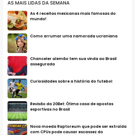
AS MAIS LIDAS DA SEMANA
As 4 receitas mexicanas mais famosas do
mundo!
Como arrumar uma namorada ucraniana
Chanceler alemão tem sua vinda ao Brasil
assegurada
Curiosidades sobre a história do futebol
Revisão da 20Bet: Ótima casa de apostas
esportivas no Brasil
Nova moeda Raptoreum que pode ser extraída
com CPUs pode causar escassez do