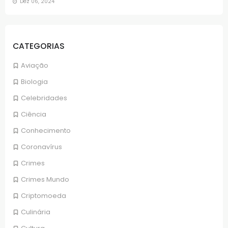
Dez 06, 2024
CATEGORIAS
Aviação
Biologia
Celebridades
Ciência
Conhecimento
Coronavírus
Crimes
Crimes Mundo
Criptomoeda
Culinária