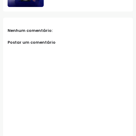
Nenhum comentário:
Postar um comentário