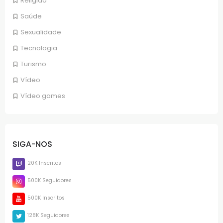
Religião
Saúde
Sexualidade
Tecnologia
Turismo
Vídeo
Vídeo games
SIGA-NOS
20K Inscritos
500K Seguidores
500K Inscritos
128K Seguidores