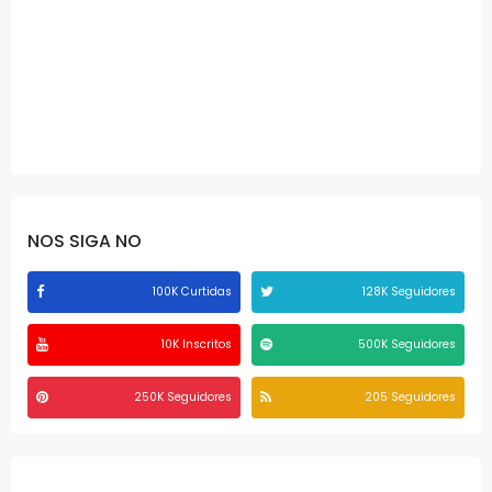
NOS SIGA NO
100K Curtidas
128K Seguidores
10K Inscritos
500K Seguidores
250K Seguidores
205 Seguidores