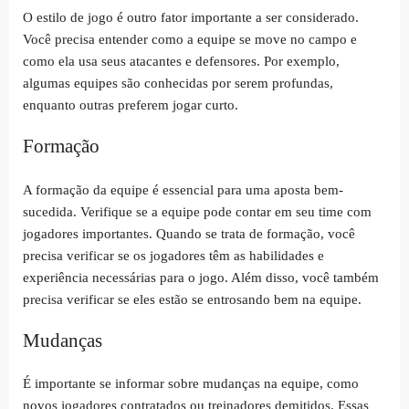
O estilo de jogo é outro fator importante a ser considerado.
Você precisa entender como a equipe se move no campo e
como ela usa seus atacantes e defensores. Por exemplo,
algumas equipes são conhecidas por serem profundas,
enquanto outras preferem jogar curto.
Formação
A formação da equipe é essencial para uma aposta bem-
sucedida. Verifique se a equipe pode contar em seu time com
jogadores importantes. Quando se trata de formação, você
precisa verificar se os jogadores têm as habilidades e
experiência necessárias para o jogo. Além disso, você também
precisa verificar se eles estão se entrosando bem na equipe.
Mudanças
É importante se informar sobre mudanças na equipe, como
novos jogadores contratados ou treinadores demitidos. Essas