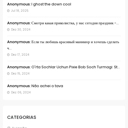
Anonymous:
I ghost the down cool
Jul 18, 2025
Anonymous:
Смотри какая приколистка, у нас сегодня праздник -...
Dez 30, 2024
Anonymous:
Если ты любишь красивый маникюр и хочешь сделать
ч...
Dez 17, 2024
Anonymous:
O'rta Sochlar Uchun Pixie Bob Soch Turmagi: St...
Dez 15, 2024
Anonymous:
Não achei o tava
Dez 06, 2024
CATEGORIAS