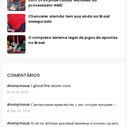
com CPUs pode causar escassez do
processador AMD
Chanceler alemão tem sua vinda ao Brasil
assegurada
O complexo sistema legal de jogos de apostas
no Brasil
COMENTÁRIOS
Anonymous:
I ghost the down cool
Jul 18, 2025
Anonymous:
Смотри какая приколистка, у нас сегодня праздник -...
Dez 30, 2024
Anonymous:
Если ты любишь красивый маникюр и хочешь сделать