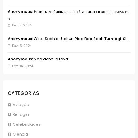
Anonymous:
Если ты любишь красивый маникюр и хочешь сделать
ч...
Dez 17, 2024
Anonymous:
O'rta Sochlar Uchun Pixie Bob Soch Turmagi: St...
Dez 15, 2024
Anonymous:
Não achei o tava
Dez 06, 2024
CATEGORIAS
Aviação
Biologia
Celebridades
Ciência