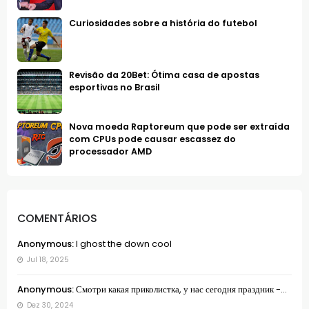
Curiosidades sobre a história do futebol
Revisão da 20Bet: Ótima casa de apostas
esportivas no Brasil
Nova moeda Raptoreum que pode ser extraída
com CPUs pode causar escassez do
processador AMD
COMENTÁRIOS
Anonymous:
I ghost the down cool
Jul 18, 2025
Anonymous:
Смотри какая приколистка, у нас сегодня праздник -...
Dez 30, 2024