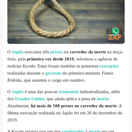
O
Japão
executou três
presos
no
corredor da morte
na terça-
feira, pela
primeira vez desde 2019
, informou a agência de
notícias Kyodo. Estas foram também as primeiras
execuções
realizadas durante o
governo
do primeiro-ministro
Fumio
Kishida
, que assumiu o cargo em outubro.
O
Japão
é uma das poucas
economias
industrializadas, além
dos
Estados Unidos
, que ainda aplica a pena de
morte
.
Atualmente,
há mais de 100 presos no corredor da morte
. A
última execução realizada no Japão foi em 26 de dezembro de
2019.
A Kyodo relatou que um dos
condenados
à
morte
era um