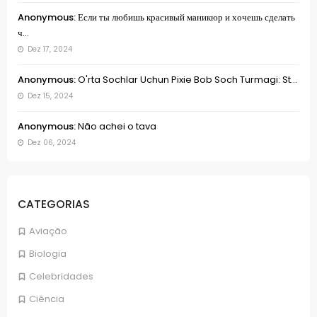
Anonymous:
Если ты любишь красивый маникюр и хочешь сделать
ч...
Dez 17, 2024
Anonymous:
O'rta Sochlar Uchun Pixie Bob Soch Turmagi: St...
Dez 15, 2024
Anonymous:
Não achei o tava
Dez 06, 2024
CATEGORIAS
Aviação
Biologia
Celebridades
Ciência