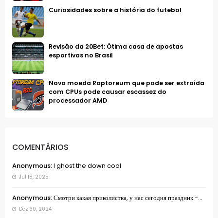
Curiosidades sobre a história do futebol
Revisão da 20Bet: Ótima casa de apostas
esportivas no Brasil
Nova moeda Raptoreum que pode ser extraída
com CPUs pode causar escassez do
processador AMD
COMENTÁRIOS
Anonymous:
I ghost the down cool
Jul 18, 2025
Anonymous:
Смотри какая приколистка, у нас сегодня праздник -...
Dez 30, 2024