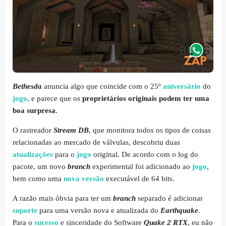
Bethesda
anuncia algo que coincide com o 25º
aniversário
do
jogo
, e parece que os
proprietários originais podem ter uma
boa surpresa
.
O rastreador
Stream
DB
, que monitora todos os tipos de coisas
relacionadas ao mercado de válvulas, descobriu duas
atualizações
para o
jogo
original. De acordo com o log do
pacote, um novo
branch
experimental foi adicionado ao
jogo
,
bem como uma
nova versão
executável de 64 bits.
A razão mais óbvia para ter um
branch
separado é adicionar
suporte
para uma versão nova e atualizada do
Earthquake
.
Para o
sucesso
e sinceridade do Software
Quake 2 RTX
, eu não