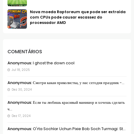
Nova moeda Raptoreum que pode ser extraída
com CPUs pode causar escassez do
processador AMD
COMENTÁRIOS
Anonymous:
I ghost the down cool
Jul 18, 2025
Anonymous:
Смотри какая приколистка, у нас сегодня праздник -...
Dez 30, 2024
Anonymous:
Если ты любишь красивый маникюр и хочешь сделать
ч...
Dez 17, 2024
Anonymous:
O'rta Sochlar Uchun Pixie Bob Soch Turmagi: St...