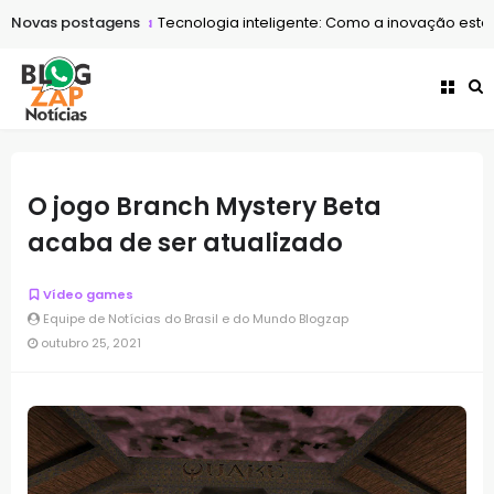
Novas postagens
Tecnologia
Tecnologia inteligente: Como a inovação está t
Entretenimento
Apps ou sites? O guia para assistir stories n
O jogo Branch Mystery Beta
acaba de ser atualizado
Vídeo games
Equipe de Notícias do Brasil e do Mundo Blogzap
outubro 25, 2021