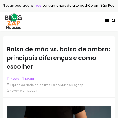
sso futuro
Novas postagens
Outros
Lançamentos de alto padrão em São Paulo: o q
Bolsa de mão vs. bolsa de ombro:
principais diferenças e como
escolher
,
Dicas
Moda
Equipe de Notícias do Brasil e do Mundo Blogzap
novembro 14, 2024