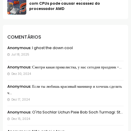
com CPUs pode causar escassez do
processador AMD
COMENTÁRIOS
Anonymous:
I ghost the down cool
Jul 18, 2025
Anonymous:
Смотри какая приколистка, у нас сегодня праздник -...
Dez 30, 2024
Anonymous:
Если ты любишь красивый маникюр и хочешь сделать
ч...
Dez 17, 2024
Anonymous:
O'rta Sochlar Uchun Pixie Bob Soch Turmagi: St...
Dez 15, 2024