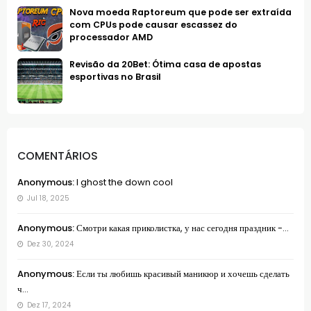
Nova moeda Raptoreum que pode ser extraída
com CPUs pode causar escassez do
processador AMD
Revisão da 20Bet: Ótima casa de apostas
esportivas no Brasil
COMENTÁRIOS
Anonymous:
I ghost the down cool
Jul 18, 2025
Anonymous:
Смотри какая приколистка, у нас сегодня праздник -...
Dez 30, 2024
Anonymous:
Если ты любишь красивый маникюр и хочешь сделать
ч...
Dez 17, 2024