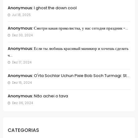
Anonymous:
I ghost the down cool
Jul 18, 2025
Anonymous:
Смотри какая приколистка, у нас сегодня праздник -...
Dez 30, 2024
Anonymous:
Если ты любишь красивый маникюр и хочешь сделать
ч...
Dez 17, 2024
Anonymous:
O'rta Sochlar Uchun Pixie Bob Soch Turmagi: St...
Dez 15, 2024
Anonymous:
Não achei o tava
Dez 06, 2024
CATEGORIAS